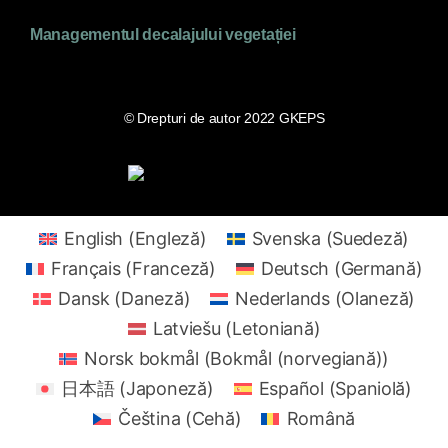
Managementul decalajului vegetației
© Drepturi de autor 2022 GKEPS
English
(
Engleză
)
Svenska
(
Suedeză
)
Français
(
Franceză
)
Deutsch
(
Germană
)
Dansk
(
Daneză
)
Nederlands
(
Olaneză
)
Latviešu
(
Letoniană
)
Norsk bokmål
(
Bokmål (norvegiană)
)
日本語
(
Japoneză
)
Español
(
Spaniolă
)
Čeština
(
Cehă
)
Română