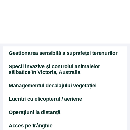
înmulțirea plantelor
Gestionarea sensibilă a suprafeței terenurilor
Specii invazive și controlul animalelor
sălbatice în Victoria, Australia
Managementul decalajului vegetației
Lucrări cu elicopterul / aeriene
Operațiuni la distanță
Acces pe frânghie