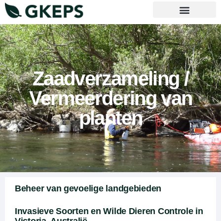
Neem contact met ons op
Zaadverzameling /
Vermeerdering van
planten
Beheer van gevoelige landgebieden
Invasieve Soorten en Wilde Dieren Controle in