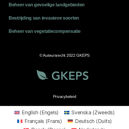
Beheer van gevoelige landgebieden
Bestrijding van invasieve soorten
Beheer van vegetatiecompensatie
© Auteursrecht 2022 GKEPS
Privacybeleid
English
(
Engels
)
Svenska
(
Zweeds
)
Français
(
Frans
)
Deutsch
(
Duits
)