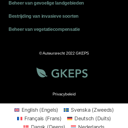
Beheer van gevoelige landgebieden
Bestrijding van invasieve soorten
Beheer van vegetatiecompensatie
© Auteursrecht 2022 GKEPS
Privacybeleid
English
(
Engels
)
Svenska
(
Zweeds
)
Français
(
Frans
)
Deutsch
(
Duits
)
Dansk
(
Deens
)
Nederlands