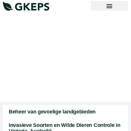
Neem contact met ons op
Uitsluiting Hekwerk
Beheer van gevoelige landgebieden
Invasieve Soorten en Wilde Dieren Controle in