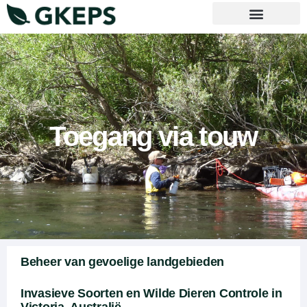
Neem contact met ons op
Toegang via touw
Beheer van gevoelige landgebieden
Invasieve Soorten en Wilde Dieren Controle in