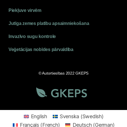
Piekļuve virvēm
Jutīga zemes platību apsaimniekošana
Invazīvo sugu kontrole
Veģetācijas nobīdes pārvaldība
© Autortiesības 2022 GKEPS
English
Svenska
(
Swedish
)
Français
(
French
)
Deutsch
(
German
)