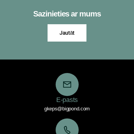
Sazinieties ar mums
Jautāt
E-pasts
gkeps@bigpond.com