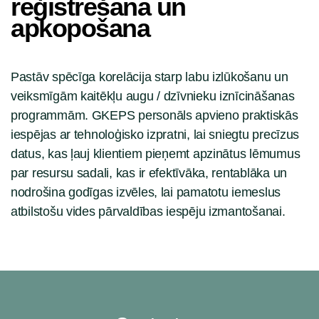
reģistrēšana un
apkopošana
Pastāv spēcīga korelācija starp labu izlūkošanu un
veiksmīgām kaitēkļu augu / dzīvnieku iznīcināšanas
programmām. GKEPS personāls apvieno praktiskās
iespējas ar tehnoloģisko izpratni, lai sniegtu precīzus
datus, kas ļauj klientiem pieņemt apzinātus lēmumus
par resursu sadali, kas ir efektīvāka, rentablāka un
nodrošina godīgas izvēles, lai pamatotu iemeslus
atbilstošu vides pārvaldības iespēju izmantošanai.