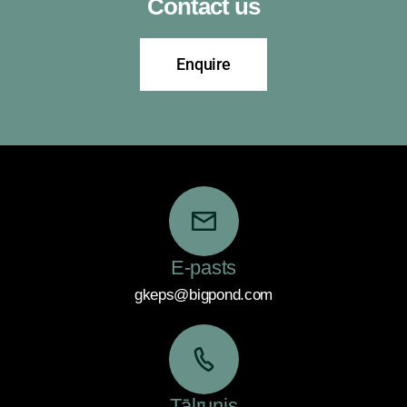
Contact us
Enquire
E-pasts
gkeps@bigpond.com
Tālrunis