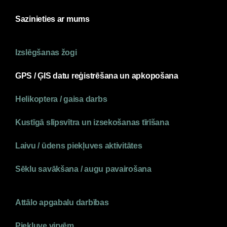
Sazinieties ar mums
Izslēgšanas žogi
GPS / ĢIS datu reģistrēšana un apkopošana
Helikoptera / gaisa darbs
Kustīgā slīpsvītra un izsekošanas tīrīšana
Laivu / ūdens piekļuves aktivitātes
Sēklu savākšana / augu pavairošana
Attālo apgabalu darbības
Piekļuve virvēm