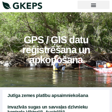
Mūsu pakalpojumi
Sazinieties ar mums
GPS / ĢIS datu
reģistrēšana un
apkopošana
Jutīga zemes platību apsaimniekošana
Invazīvās sugas un savvaļas dzīvnieku