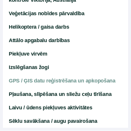
kontrole Viktorijā, Austrālijā
Veģetācijas nobīdes pārvaldība
Helikoptera / gaisa darbs
Attālo apgabalu darbības
Piekļuve virvēm
Izslēgšanas žogi
GPS / ĢIS datu reģistrēšana un apkopošana
Pļaušana, slīpēšana un sliežu ceļu tīrīšana
Laivu / ūdens piekļuves aktivitātes
Sēklu savākšana / augu pavairošana