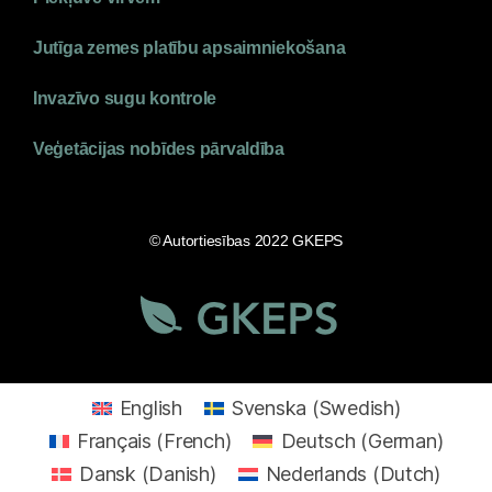
Jutīga zemes platību apsaimniekošana
Invazīvo sugu kontrole
Veģetācijas nobīdes pārvaldība
© Autortiesības 2022 GKEPS
English
Svenska
(
Swedish
)
Français
(
French
)
Deutsch
(
German
)
Dansk
(
Danish
)
Nederlands
(
Dutch
)