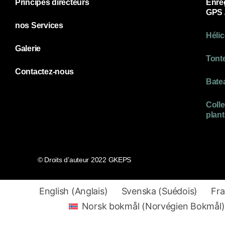
Principes directeurs
Enre
GPS 
nos Services
Hélic
Galerie
Tonte
Contactez-nous
Batea
Colle
plan
© Droits d’auteur 2022 GKEPS
English
(
Anglais
)
Svenska
(
Suédois
)
Fra
Norsk bokmål
(
Norvégien Bokmål
)