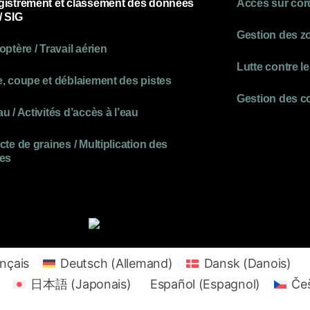
gistrement et classement des données
Accès sur cor
/ SIG
Gestion des zo
optère / Travail aérien
Lutte contre 
, coupe et déblaiement des pistes
Gestion des c
u / Activités d’accès à l’eau
cte de graines / Multiplication des
tes
nçais
Deutsch
(
Allemand
)
Dansk
(
Danois
)
日本語
(
Japonais
)
Español
(
Espagnol
)
Češ