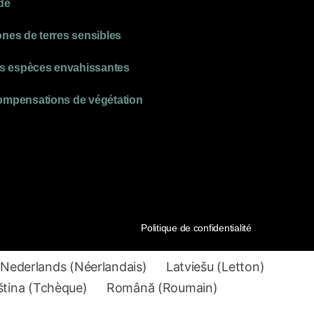
de
nes de terres sensibles
les espèces envahissantes
ompensations de végétation
Politique de confidentialité
Nederlands
(
Néerlandais
)
Latviešu
(
Letton
)
tina
(
Tchèque
)
Română
(
Roumain
)