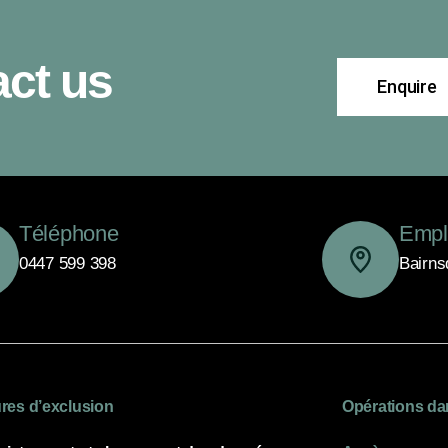
ct us
Enquire
Téléphone
Empl
0447 599 398
Bairns
res d’exclusion
Opérations da