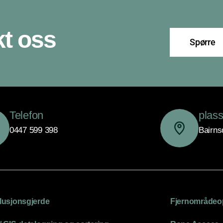
t oss
Spørre
Telefon
plass
0447 599 398
Bairns
lusjonsgjerde
Fjernområdeo