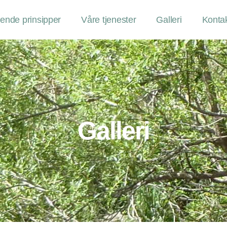
dende prinsipper
Våre tjenester
Galleri
Konta
Galleri