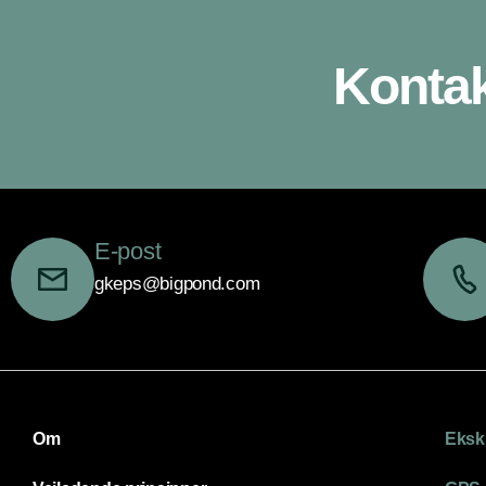
Kontak
E-post
gkeps@bigpond.com
Om
Eksk