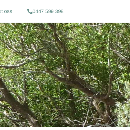
kt oss
0447 599 398