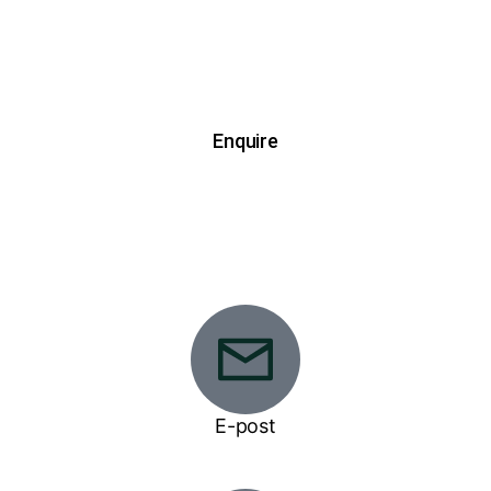
Contact us
Enquire
E-post
gkeps@bigpond.com