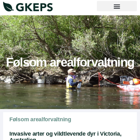
Vejledende principper
Følsom arealforvaltning
Følsom arealforvaltning
Invasive arter og vildtlevende dyr i Victoria,